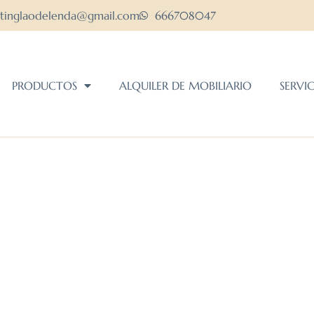
ltinglaodelenda@gmail.com
666708047
PRODUCTOS
ALQUILER DE MOBILIARIO
SERVI