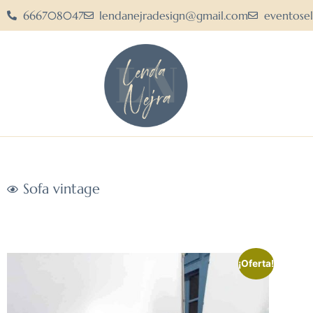
666708047
lendanejradesign@gmail.com
eventose
Sofa vintage
¡Oferta!