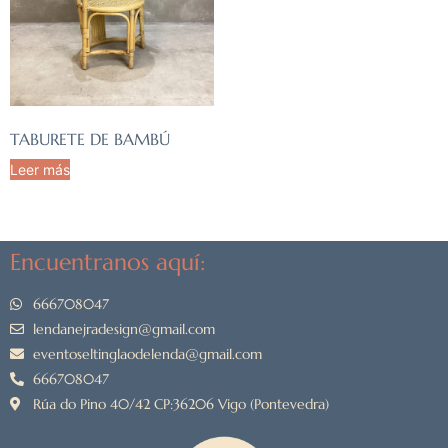
TABURETE DE BAMBÚ
Leer más
Encuentranos aquí:
666708047
lendanejradesign@gmail.com
eventoseltinglaodelenda@gmail.com
666708047
Rúa do Pino 40/42 CP:36206 Vigo (Pontevedra)