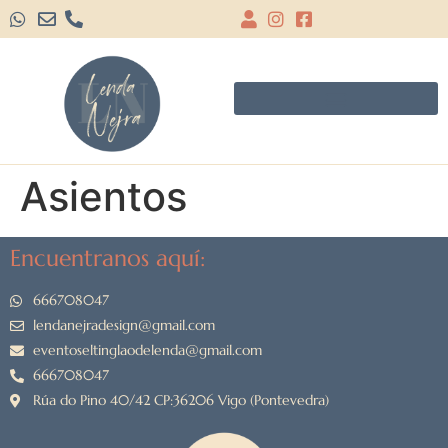
Asientos
Encuentranos aquí:
666708047
lendanejradesign@gmail.com
eventoseltinglaodelenda@gmail.com
666708047
Rúa do Pino 40/42 CP:36206 Vigo (Pontevedra)