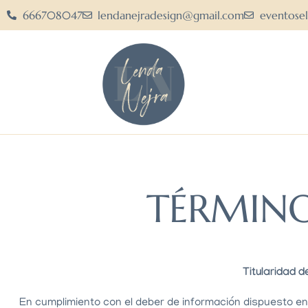
666708047
lendanejradesign@gmail.com
eventose
TÉRMINO
Titularidad d
En cumplimiento con el deber de información dispuesto en 