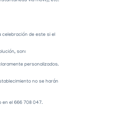
stantáneas vía móvil), etc.
 celebración de este si el
lución, son:
claramente personalizados.
establecimiento no se harán
 en el 666 708 047.