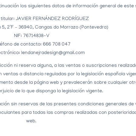
ontinuación los siguientes datos de información general de este 
 titular: JAVIER FERNÁNDEZ RODRÍGUEZ
ra 5, 2ºF – 36940, Cangas do Morrazo (Pontevedra)
NIF: 76714838-V
léfono de contacto: 666 708 047
ectrónico: lendanejradesign@gmail.com
ricción ni reserva alguna, a las ventas o suscripciones real
entas a distancia reguladas por la legislación española vigen
mento desde la página web y prevalecerán sobre cualquier ot
rjuicio de lo que disponga la legislación vigente.
tación sin reservas de las presentes condiciones generales de
ulantes para todas las compras realizadas con posterioridad a
web.