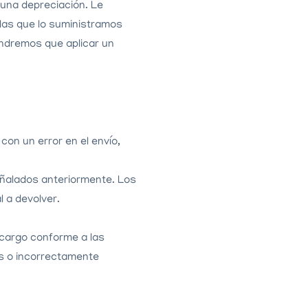
á una depreciación. Le
las que lo suministramos
endremos que aplicar un
on un error en el envío,
eñalados anteriormente. Los
 a devolver.
ncargo conforme a las
os o incorrectamente