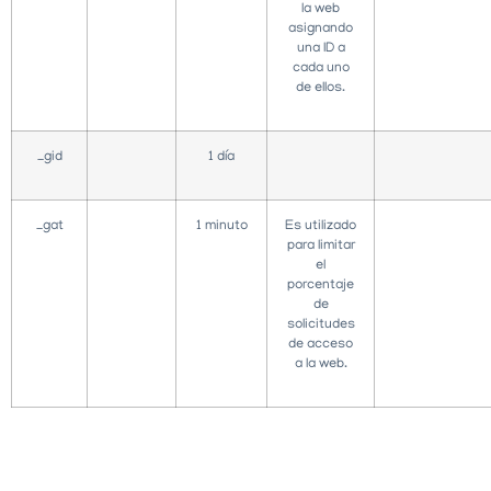
la web
asignando
una ID a
cada uno
de ellos.
_gid
1 día
_gat
1 minuto
Es utilizado
para limitar
el
porcentaje
de
solicitudes
de acceso
a la web.