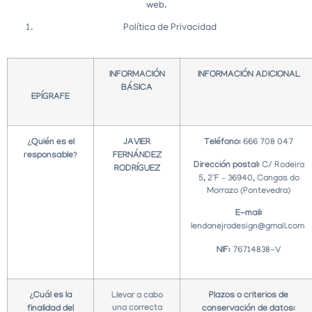
web.
Política de Privacidad
INFORMACIÓN
INFORMACIÓN ADICIONAL
BÁSICA
EPÍGRAFE
¿Quién es el
JAVIER
Teléfono:
666 708 047
responsable?
FERNÁNDEZ
Dirección postal:
C/ Rodeira
RODRÍGUEZ
5, 2ºF – 36940, Cangas do
Morrazo (Pontevedra)
E-mail:
lendanejradesign@gmail.com
NIF:
76714838-V
¿Cuál es la
Llevar a cabo
Plazos o criterios de
una correcta
finalidad del
conservación de datos: