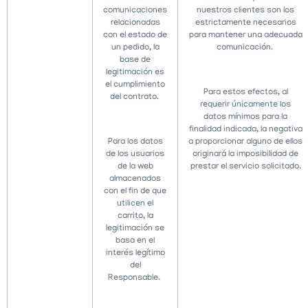
comunicaciones
nuestros clientes son los
relacionadas
estrictamente necesarios
con el estado de
para mantener una adecuada
un pedido, la
comunicación.
base de
legitimación es
el cumplimiento
Para estos efectos, al
del contrato.
requerir únicamente los
datos mínimos para la
finalidad indicada, la negativa
Para los datos
a proporcionar alguno de ellos
de los usuarios
originará la imposibilidad de
de la web
prestar el servicio solicitado.
almacenados
con el fin de que
utilicen el
carrito, la
legitimación se
basa en el
interés legítimo
del
Responsable.