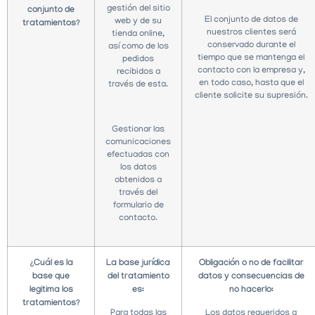
gestión del sitio
conjunto de
El conjunto de datos de
web y de su
tratamientos?
nuestros clientes será
tienda online,
conservado durante el
así como de los
tiempo que se mantenga el
pedidos
contacto con la empresa y,
recibidos a
en todo caso, hasta que el
través de esta.
cliente solicite su supresión.
Gestionar las
comunicaciones
efectuadas con
los datos
obtenidos a
través del
formulario de
contacto.
¿Cuál es la
La base jurídica
Obligación o no de facilitar
base que
del tratamiento
datos y consecuencias de
legitima los
es:
no hacerlo:
tratamientos?
Para todas las
Los datos requeridos a