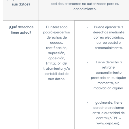
cedidos a terceros no autorizados para su
sus datos?
conocimiento.
¿Qué derechos
El interesado
Puede ejercer sus
podrá ejercer los
derechos mediante
tiene usted?
derechos de
correo electrónico,
acceso,
correo postal o
rectificación,
presencialmente.
supresión,
oposición,
Tiene derecho a
limitación del
retirar el
tratamiento, y/o
consentimiento
portabilidad de
prestado en cualquier
sus datos.
momento, sin
motivación alguna.
Igualmente, tiene
derecho a reclamar
ante la autoridad de
control (AEPD –
www.aepd.es).