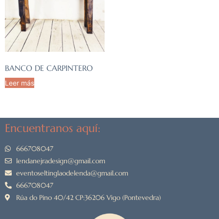
BANCO DE CARPINTERO
Leer más
Encuentranos aquí:
666708047
lendanejradesign@gmail.com
eventoseltinglaodelenda@gmail.com
666708047
Rúa do Pino 40/42 CP:36206 Vigo (Pontevedra)