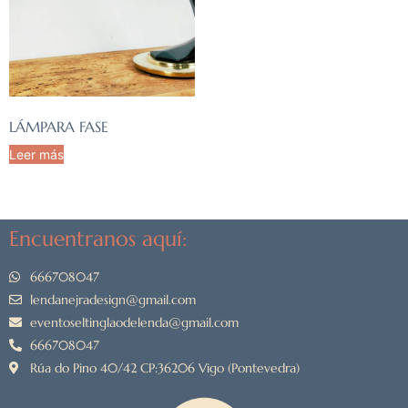
LÁMPARA FASE
Leer más
Encuentranos aquí:
666708047
lendanejradesign@gmail.com
eventoseltinglaodelenda@gmail.com
666708047
Rúa do Pino 40/42 CP:36206 Vigo (Pontevedra)