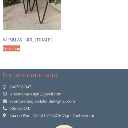
MESILLAS INDUSTRIALES
Leer más
Encuentranos aquí:
666708047
lendanejradesign@gmail.com
eventoseltinglaodelenda@gmail.com
666708047
Rúa do Pino 40/42 CP:36206 Vigo (Pontevedra)