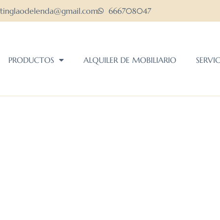
ltinglaodelenda@gmail.com
666708047
PRODUCTOS
ALQUILER DE MOBILIARIO
SERVI