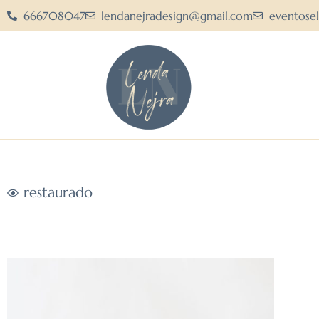
666708047
lendanejradesign@gmail.com
eventose
restaurado