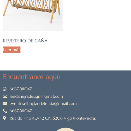
REVISTERO DE CAÑA
Leer más
Encuentranos aquí:
666708047
lendanejradesign@gmail.com
eventoseltinglaodelenda@gmail.com
666708047
Rúa do Pino 40/42 CP:36206 Vigo (Pontevedra)