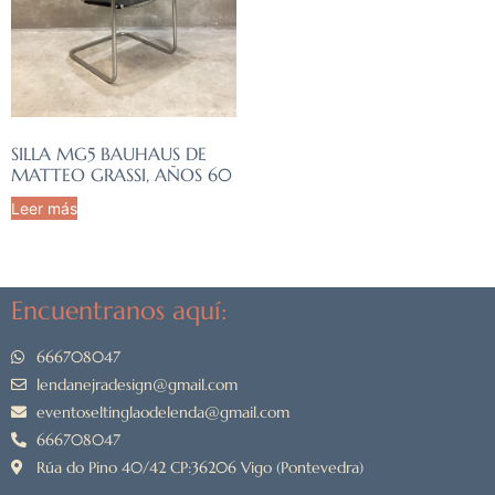
SILLA MG5 BAUHAUS DE
MATTEO GRASSI, AÑOS 60
Leer más
Encuentranos aquí:
666708047
lendanejradesign@gmail.com
eventoseltinglaodelenda@gmail.com
666708047
Rúa do Pino 40/42 CP:36206 Vigo (Pontevedra)