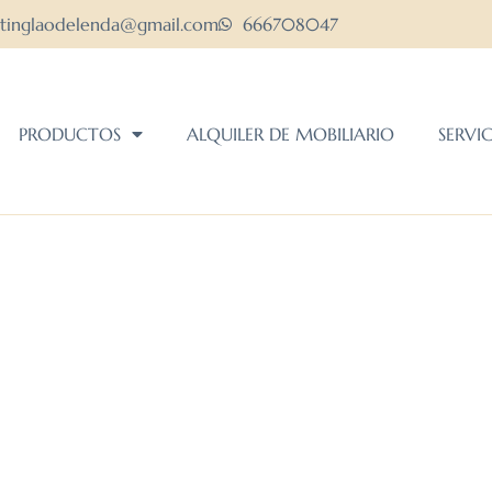
ltinglaodelenda@gmail.com
666708047
PRODUCTOS
ALQUILER DE MOBILIARIO
SERVI