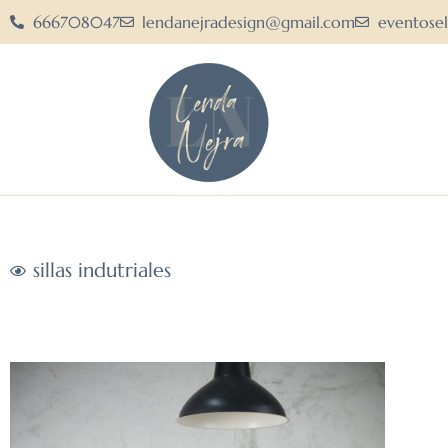
666708047
lendanejradesign@gmail.com
eventose
sillas indutriales