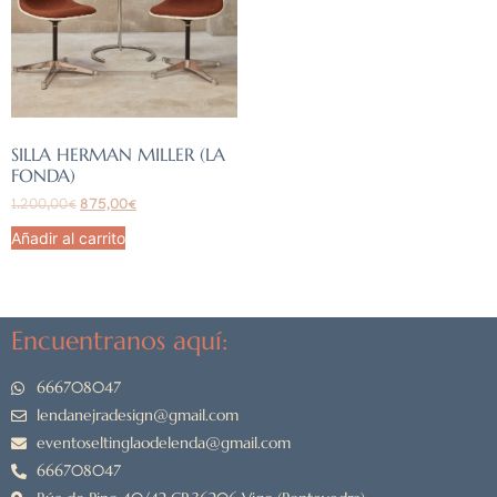
SILLA HERMAN MILLER (LA
FONDA)
1.200,00
€
875,00
€
Añadir al carrito
Encuentranos aquí:
666708047
lendanejradesign@gmail.com
eventoseltinglaodelenda@gmail.com
666708047