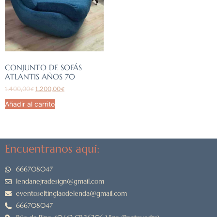
CONJUNTO DE SOFÁS
ATLANTIS AÑOS 70
1.400,00
€
1.200,00
€
Añadir al carrito
Encuentranos aquí:
666708047
lendanejradesign@gmail.com
eventoseltinglaodelenda@gmail.com
666708047