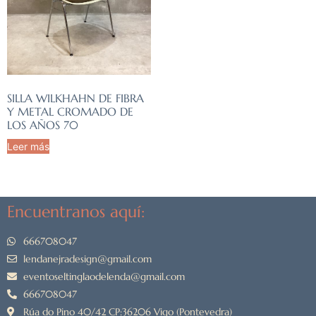
SILLA WILKHAHN DE FIBRA
Y METAL CROMADO DE
LOS AÑOS 70
Leer más
Encuentranos aquí:
666708047
lendanejradesign@gmail.com
eventoseltinglaodelenda@gmail.com
666708047
Rúa do Pino 40/42 CP:36206 Vigo (Pontevedra)