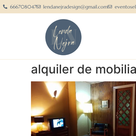
666708047
lendanejradesign@gmail.com
eventose
alquiler de mobili