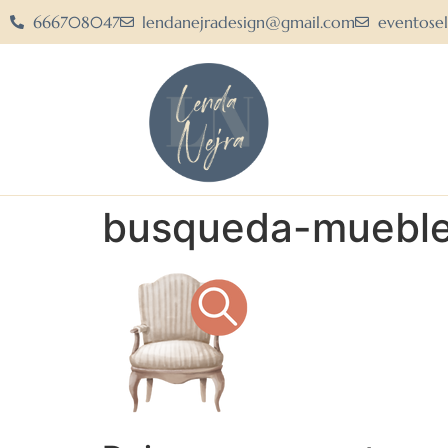
666708047
lendanejradesign@gmail.com
eventose
busqueda-muebl