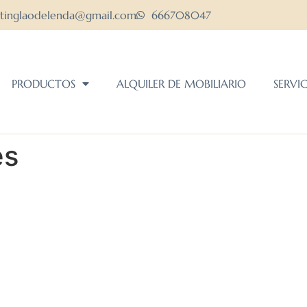
ltinglaodelenda@gmail.com
666708047
PRODUCTOS
ALQUILER DE MOBILIARIO
SERVI
es