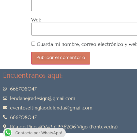
Web
Guarda mi nombre, correo electrónico y web
Encuentranos aquí:
666708047
lendanejradesign@gmail.com
eventoseltinglaodelenda@gmail.com
666708047
Rúa do Pino 40/42 CP:36206 Vigo (Pontevedra)
Contacta por WhatsApp!