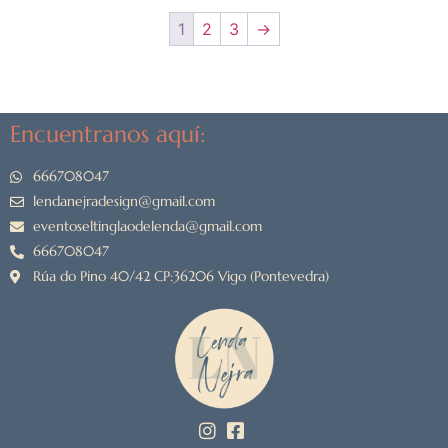
1
2
3
→
Encuentranos aquí:
666708047
lendanejradesign@gmail.com
eventoseltinglaodelenda@gmail.com
666708047
Rúa do Pino 40/42 CP:36206 Vigo (Pontevedra)