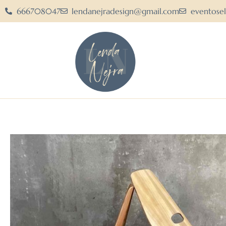
666708047
lendanejradesign@gmail.com
eventose