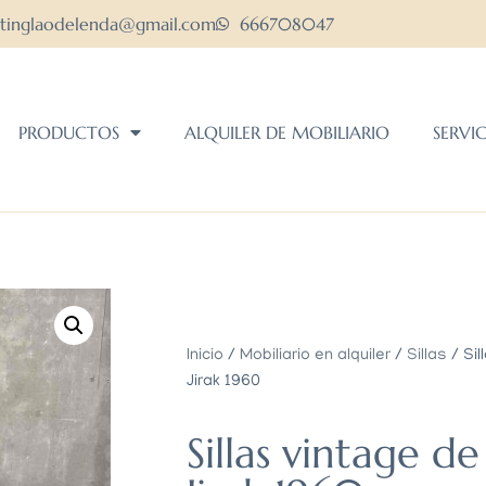
ltinglaodelenda@gmail.com
666708047
PRODUCTOS
ALQUILER DE MOBILIARIO
SERVI
Inicio
/
Mobiliario en alquiler
/
Sillas
/ Sil
Jirak 1960
Sillas vintage de