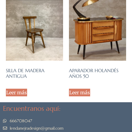
APARADOR HOLANDÉS
SILLA DE MADERA
AÑOS 50
ANTIGUA
Leer más
Leer más
Encuentranos aquí:
666708047
lendanejradesign@gmail.com