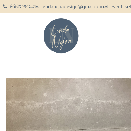
666708047
lendanejradesign@gmail.com
eventose