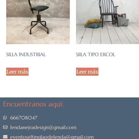
SILLA INDUSTRIAL
SIILA TIPO ERCOL
Leer más
Leer más
Encuentranos aquí:
666708047
lendanejradesign@gmail.com
eventoseltinglaodelenda@gmail.com