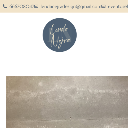
666708047
lendanejradesign@gmail.com
eventose