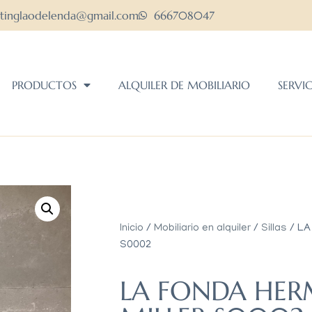
ltinglaodelenda@gmail.com
666708047
PRODUCTOS
ALQUILER DE MOBILIARIO
SERVI
Inicio
/
Mobiliario en alquiler
/
Sillas
/ LA
S0002
LA FONDA HE