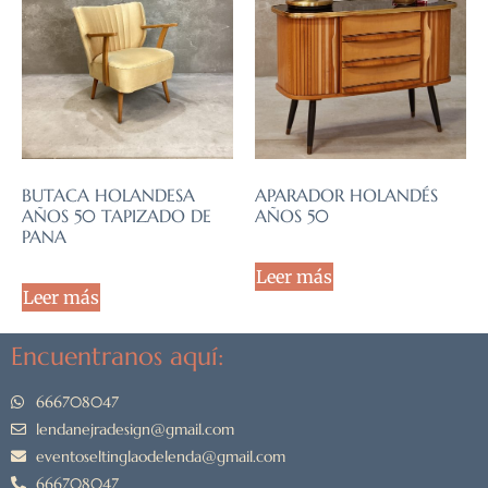
APARADOR HOLANDÉS
BUTACA HOLANDESA
AÑOS 50
AÑOS 50 TAPIZADO DE
PANA
Leer más
Leer más
Encuentranos aquí:
666708047
lendanejradesign@gmail.com
eventoseltinglaodelenda@gmail.com
666708047